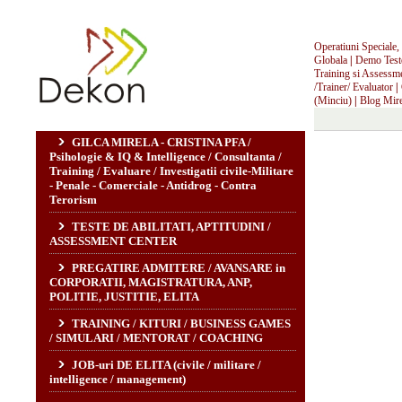
Operatiuni Speciale, I
Globala
|
Demo Teste,
Training si Assessm
/Trainer/ Evaluator
|
(Minciu)
|
Blog Mire
GILCA MIRELA - CRISTINA PFA /
Psihologie & IQ & Intelligence / Consultanta /
Training / Evaluare / Investigatii civile-Militare
- Penale - Comerciale - Antidrog - Contra
Terorism
TESTE DE ABILITATI, APTITUDINI /
ASSESSMENT CENTER
PREGATIRE ADMITERE / AVANSARE in
CORPORATII, MAGISTRATURA, ANP,
POLITIE, JUSTITIE, ELITA
TRAINING / KITURI / BUSINESS GAMES
/ SIMULARI / MENTORAT / COACHING
JOB-uri DE ELITA (civile / militare /
intelligence / management)