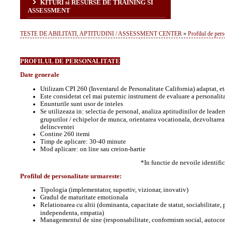
KITURI si RESURSE DE TRAINING SI
ASSESSMENT
TESTE DE ABILITATI, APTITUDINI / ASSESSMENT CENTER
»
Profilul de pers
PROFILUL DE PERSONALITATE
Date generale
Utilizam CPI 260 (Inventarul de Personalitate California) adaptat, e
Este considerat cel mai puternic instrument de evaluare a personalita
Enunturile sunt usor de inteles
Se utilizeaza in:
selectia de personal, analiza aptitudinilor
d
e leader
grupurilor / echipelor de munca, orientarea vocationala, dezvoltarea 
delincventei
Contine 260 itemi
Timp de aplicare: 30-40 minute
Mod aplicare: on line sau creion-hartie
*In functie de nevoile identifica
Profilul de personalitate urmareste:
Tipologia (implementator, suportiv, vizionar, inovativ)
Gradul de maturitate emotionala
Relationarea cu altii (dominanta, capacitate de statut, sociabilitate, 
independenta, empatia)
Managementul de sine (responsabilitate, conformism social, autocon