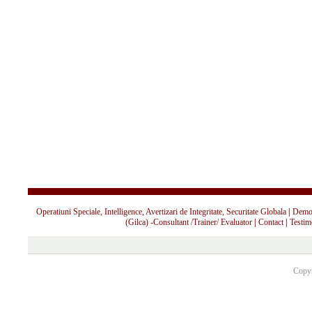
Operatiuni Speciale, Intelligence, Avertizari de Integritate, Securitate Globala
|
Demo 
(Gilca) -Consultant /Trainer/ Evaluator
|
Contact
|
Testim
Copyr