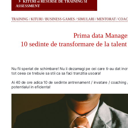
KITURI si RESURSE DE TRAINING SI
ASSESSMENT
TRAINING / KITURI / BUSINESS GAMES / SIMULARI / MENTORAT / COA
Prima data Manage
10 sedinte de transformare de la talent
Nu fii speriat de schimbare! Nu ii dezamagi pe cei care ti-au dat incred
tot ceea ce trebuie sa stii ca sa faci tranzitia usoara!
Ai 40 de ore adica 10 de sedinte antrenament / invatare / coaching 
potentialul in eficienta!