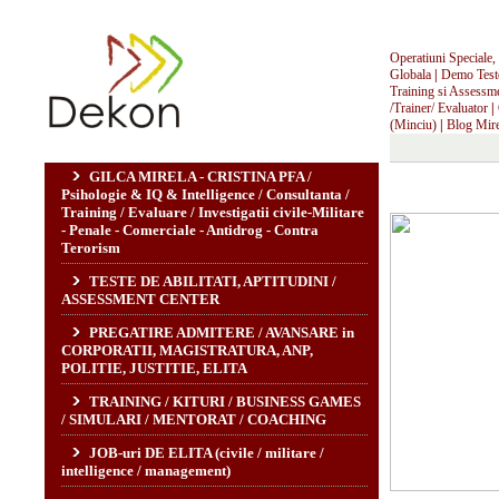
Operatiuni Speciale, I
Globala
|
Demo Teste,
Training si Assessm
/Trainer/ Evaluator
|
(Minciu)
|
Blog Mire
GILCA MIRELA - CRISTINA PFA /
Psihologie & IQ & Intelligence / Consultanta /
Training / Evaluare / Investigatii civile-Militare
- Penale - Comerciale - Antidrog - Contra
Terorism
TESTE DE ABILITATI, APTITUDINI /
ASSESSMENT CENTER
PREGATIRE ADMITERE / AVANSARE in
CORPORATII, MAGISTRATURA, ANP,
POLITIE, JUSTITIE, ELITA
TRAINING / KITURI / BUSINESS GAMES
/ SIMULARI / MENTORAT / COACHING
JOB-uri DE ELITA (civile / militare /
intelligence / management)