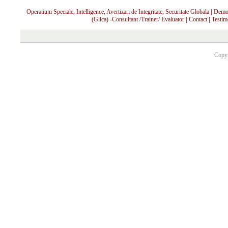
Operatiuni Speciale, Intelligence, Avertizari de Integritate, Securitate Globala
|
Demo 
(Gilca) -Consultant /Trainer/ Evaluator
|
Contact
|
Testim
Copyr